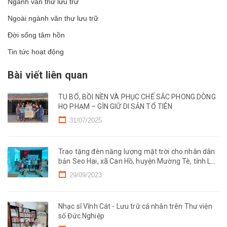
Ngành văn thư lưu trữ
Ngoài ngành văn thư lưu trữ
Đời sống tâm hồn
Tin tức hoạt động
Bài viết liên quan
TU BỔ, BỒI NỀN VÀ PHỤC CHẾ SẮC PHONG DÒNG
HỌ PHẠM – GÌN GIỮ DI SẢN TỔ TIÊN
31/07/2025
Trao tặng đèn năng lượng mặt trời cho nhân dân
bản Seo Hai, xã Can Hồ, huyện Mường Tè, tỉnh Lai
Châu
29/09/2023
Nhạc sĩ Vĩnh Cát - Lưu trữ cá nhân trên Thư viện
số Đức Nghiệp