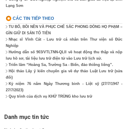
Lạng Sơn
CÁC TIN TIẾP THEO
TU BỔ, BỒI NỀN VÀ PHỤC CHẾ SẮC PHONG DÒNG HỌ PHẠM –
GÌN GIỮ DI SẢN TỔ TIÊN
Nhạc sĩ Vĩnh Cát - Lưu trữ cá nhân trên Thư viện số Đức
Nghiệp
Hướng dẫn số 903/VTLTNN-QLII về hoạt động thu thập và nộp
lưu hồ sơ, tài liệu lưu trữ điện tử vào Lưu trữ lịch sử.
Triển lãm “Hoàng Sa, Trường Sa - Biển, đảo thiêng liêng”.
Hội thảo Lấy ý kiến chuyên gia về dự thảo Luật Lưu trữ (sửa
đổi)
Kỷ niệm 76 năm Ngày Thương binh - Liệt sỹ (27/7/1947 -
27/7/2023)
Quy trình của dịch vụ KHỬ TRÙNG kho lưu trữ
Danh mục tin tức