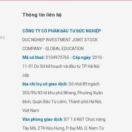
Thông tin liên hệ
CÔNG TY CỔ PHẦN ĐẦU TƯ ĐỨC NGHIỆP
n )
​​DUC NGHIẸP INVESTMENT JOINT STOCK
COMPANY - GLOBAL EDUCATION
Mã số thuế:
0104973765 -
Cấp ngày
:
2010-
11-01 Do Sở kế hoạch và đầu tư TP Hà Nội
cấp.
Địa chỉ trụ sở giao dịch:
Số nhà 89 ngách
355/95/43 tổ khu phố Nhang, Phường Xuân
Đỉnh, Quận Bắc Từ Liêm, Thành phố Hà Nội,
Việt Nam
Văn phòng giao dịch:
BT 1.6 KĐT Chức năng
Tây Mỗ, 274 Hữu Hưng, P. Đại Mỗ, Q. Nam Từ