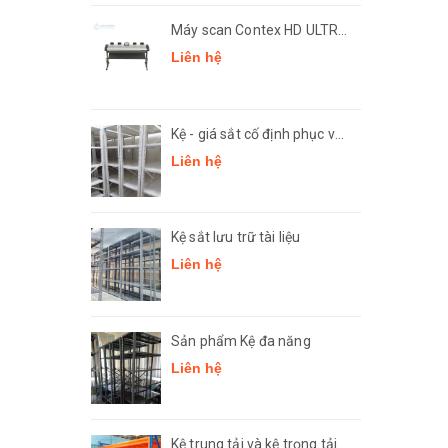
Máy scan Contex HD ULTRA
X 4250
Liên hệ
Kệ - giá sắt cố định phục vụ
công tác lưu trữ
Liên hệ
Kệ sắt lưu trữ tài liệu
Liên hệ
Sản phẩm Kệ đa năng
Liên hệ
Kệ trung tải và kệ trọng tải