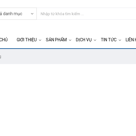
CHỦ
GIỚI THIỆU
SẢN PHẨM
DỊCH VỤ
TIN TỨC
LIÊN 
g