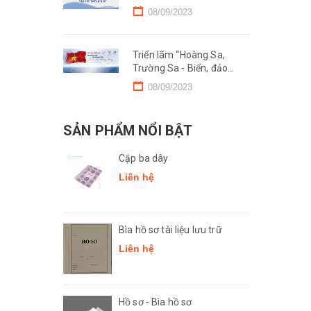
động thu thập và nộp lưu
08/09/2023
hồ sơ, tài liệu lưu trữ điện
tử vào Lưu trữ lịch sử.
Triển lãm “Hoàng Sa,
Trường Sa - Biển, đảo
thiêng liêng”.
08/09/2023
SẢN PHẨM NỔI BẬT
Cặp ba dây
Liên hệ
Bìa hồ sơ tài liệu lưu trữ
Liên hệ
Hồ sơ - Bìa hồ sơ