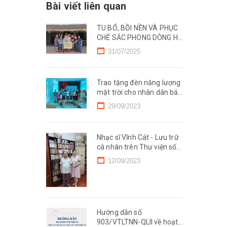
Bài viết liên quan
TU BỔ, BỒI NỀN VÀ PHỤC
CHẾ SẮC PHONG DÒNG HỌ
PHẠM – GÌN GIỮ DI SẢN
31/07/2025
TỔ TIÊN
Trao tặng đèn năng lượng
mặt trời cho nhân dân bản
Seo Hai, xã Can Hồ, huyện
29/09/2023
Mường Tè, tỉnh Lai Châu
Nhạc sĩ Vĩnh Cát - Lưu trữ
cá nhân trên Thư viện số
Đức Nghiệp
12/09/2023
Hướng dẫn số
903/VTLTNN-QLII về hoạt