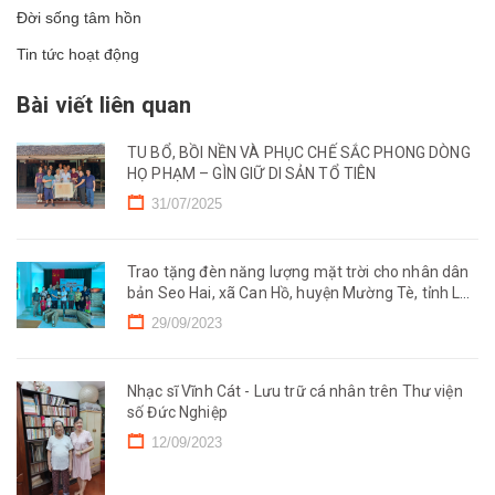
Đời sống tâm hồn
Tin tức hoạt động
Bài viết liên quan
TU BỔ, BỒI NỀN VÀ PHỤC CHẾ SẮC PHONG DÒNG
HỌ PHẠM – GÌN GIỮ DI SẢN TỔ TIÊN
31/07/2025
Trao tặng đèn năng lượng mặt trời cho nhân dân
bản Seo Hai, xã Can Hồ, huyện Mường Tè, tỉnh Lai
Châu
29/09/2023
Nhạc sĩ Vĩnh Cát - Lưu trữ cá nhân trên Thư viện
số Đức Nghiệp
12/09/2023