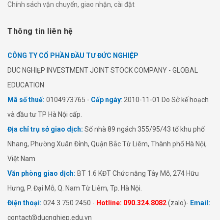
Chính sách vận chuyển, giao nhận, cài đặt
Thông tin liên hệ
CÔNG TY CỔ PHẦN ĐẦU TƯ ĐỨC NGHIỆP
​​DUC NGHIẸP INVESTMENT JOINT STOCK COMPANY - GLOBAL
EDUCATION
Mã số thuế:
0104973765 -
Cấp ngày
:
2010-11-01 Do Sở kế hoạch
và đầu tư TP Hà Nội cấp.
Địa chỉ trụ sở giao dịch:
Số nhà 89 ngách 355/95/43 tổ khu phố
Nhang, Phường Xuân Đỉnh, Quận Bắc Từ Liêm, Thành phố Hà Nội,
Việt Nam
Văn phòng giao dịch:
BT 1.6 KĐT Chức năng Tây Mỗ, 274 Hữu
Hưng, P. Đại Mỗ, Q. Nam Từ Liêm, Tp. Hà Nội.
Điện thoại:
024 3 750 2450 -
Hotline: 090.324.8082
(zalo)-
Email:
contact@ducnghiep.edu.vn